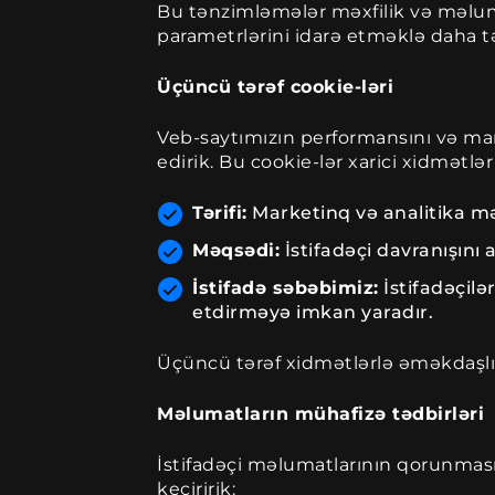
Bu tənzimləmələr məxfilik və məluma
parametrlərini idarə etməklə daha tə
Üçüncü tərəf cookie-ləri
Veb-saytımızın performansını və mar
edirik. Bu cookie-lər xarici xidmətlə
Tərifi:
Marketinq və analitika məq
Məqsədi:
İstifadəçi davranışın
İstifadə səbəbimiz:
İstifadəçilə
etdirməyə imkan yaradır.
Üçüncü tərəf xidmətlərlə əməkdaşlığı
Məlumatların mühafizə tədbirləri
İstifadəçi məlumatlarının qorunması 
keçiririk: