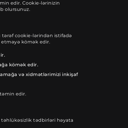
in edir. Cookie-lərinizin
ib olursunuz.
tərəf cookie-lərindən istifadə
liz etməyə kömək edir.
ir.
mağa kömək edir.
nlamağa və xidmətlərimizi inkişaf
təmin edir.
təhlükəsizlik tədbirləri həyata