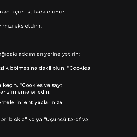
lmaq üçün istifadə olunur.
mizi əks etdirir.
ğıdakı addımları yerinə yetirin:
lik bölməsinə daxil olun. “Cookies
 keçin. “Cookies və sayt
tənzimləmələr edin.
əmələrini ehtiyaclarınıza
əri blokla” və ya “Üçüncü tərəf və