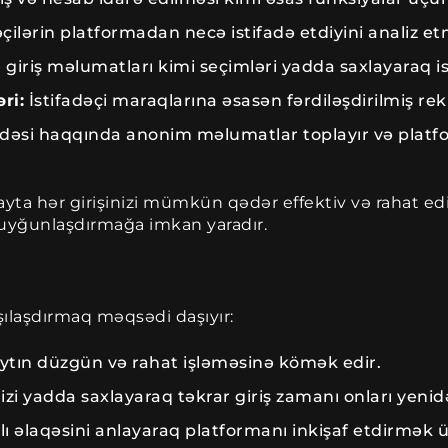
əçilərin platformadan necə istifadə etdiyini analiz 
 giriş məlumatları kimi seçimləri yadda saxlayaraq ist
ri:
İstifadəçi maraqlarına əsasən fərdiləşdirilmiş rek
adəsi haqqında anonim məlumatlar toplayır və platf
sayta hər girişinizi mümkün qədər effektiv və rahat edir
 uyğunlaşdırmağa imkan yaradır.
xşılaşdırmaq məqsədi daşıyır:
ytın düzgün və rahat işləməsinə kömək edir.
zi yadda saxlayaraq təkrar giriş zamanı onları yenid
lıqlı əlaqəsini anlayaraq platformanı inkişaf etdirm