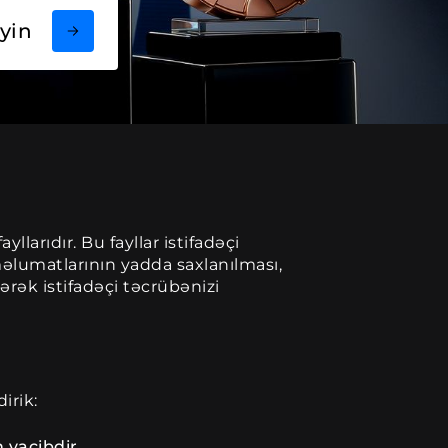
yin
larıdır. Bu fayllar istifadəçi
məlumatlarının yadda saxlanılması,
rək istifadəçi təcrübənizi
irik:
 vacibdir.