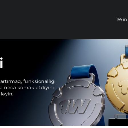
1Win
i
artırmaq, funksionallığı
izə necə kömək etdiyini
ləyin.