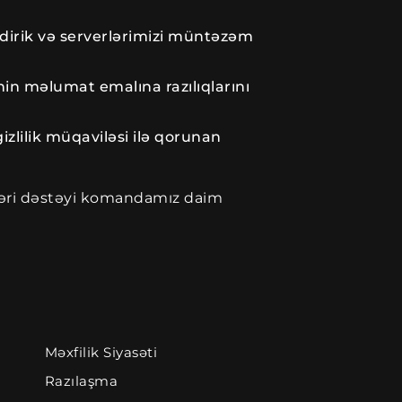
dirik və serverlərimizi müntəzəm
inin məlumat emalına razılıqlarını
zlilik müqaviləsi ilə qorunan
ştəri dəstəyi komandamız daim
Məxfilik Siyasəti
Razılaşma