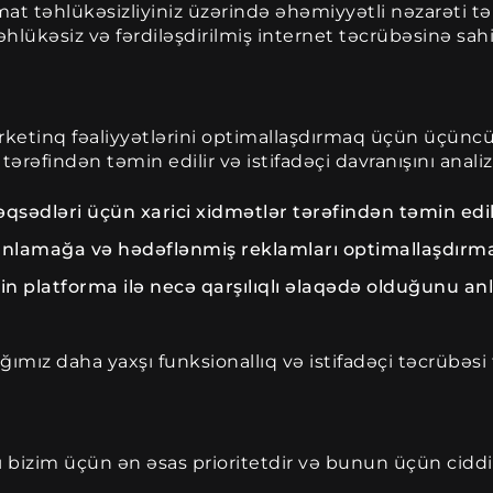
t təhlükəsizliyiniz üzərində əhəmiyyətli nəzarəti təm
hlükəsiz və fərdiləşdirilmiş internet təcrübəsinə sah
ketinq fəaliyyətlərini optimallaşdırmaq üçün üçüncü 
r tərəfindən təmin edilir və istifadəçi davranışını ana
sədləri üçün xarici xidmətlər tərəfindən təmin edil
ı anlamağa və hədəflənmiş reklamları optimallaşdır
rin platforma ilə necə qarşılıqlı əlaqədə olduğunu a
mız daha yaxşı funksionallıq və istifadəçi təcrübəsi 
bizim üçün ən əsas prioritetdir və bunun üçün ciddi 