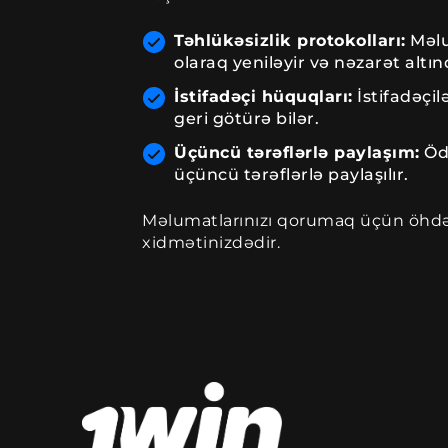
Təhlükəsizlik protokolları:
Məlu
olaraq yeniləyir və nəzarət altın
İstifadəçi hüquqları:
İstifadəçil
geri götürə bilər.
Üçüncü tərəflərlə paylaşım:
Ödə
üçüncü tərəflərlə paylaşılır.
Məlumatlarınızı qorumaq üçün öhdəl
xidmətinizdədir.