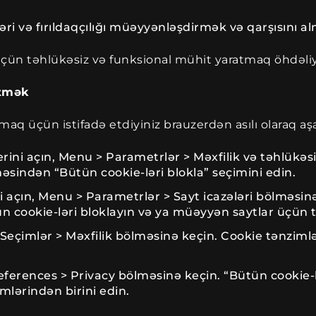
əri və fırıldaqçılığı müəyyənləşdirmək və qarşısını a
çün təhlükəsiz və funksional mühit yaratmaq öhdəliyi
etmək
aq üçün istifadə etdiyiniz brauzerdən asılı olaraq aşa
ni açın, Menu > Parametrlər > Məxfilik və təhlükəsiz
əsindən “Bütün cookie-ləri blokla” seçimini edin.
 açın, Menu > Parametrlər > Sayt icazələri bölməsinə
 cookie-ləri bloklayın və ya müəyyən saytlar üçün 
> Seçimlər > Məxfilik bölməsinə keçin. Cookie tənziml
eferences > Privacy bölməsinə keçin. “Bütün cookie-l
imlərindən birini edin.