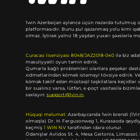
1win Azerbaijan əyləncə üçün nəzərdə tutulmuş 
platformasıdır. Bunu pul qazanmaq yolu kimi qə
olmaz. İştirak yalnız 18 yaşdan yuxarı şəxslərlə m
Curacao lisenziyası 8048/JAZ2018-040
ilə biz ədal
məsuliyyətli oyun təmin edirik.
Qumarla bağlı problemləri olanlara peşəkar dəst
xidmətlərindən kömək istəməyi tövsiyə edirik. V
kömək təklif edən müstəqil təşkilatlara keçidlər v
bir sualınız varsa, lütfən, e-poçt vasitəsilə biziml
saxlayın:
support@1vin.in
.
Hüquqi məlumat
: Azərbaycanda 1win brendi (1Vin 
olmaqla) Dr. H. Fergusonweg 1, Kurasaoda qeydi
keçmiş
1 WIN N.V
tərəfindən idarə olunur.
Ödənişlər Avlidos St. 4, Mesa Geitonia, Limassol, 