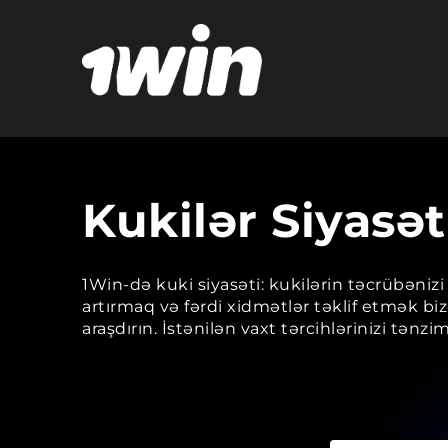
Kukilər Siyasət
1Win-də kuki siyasəti: kukilərin təcrübənizi 
artırmaq və fərdi xidmətlər təklif etmək b
araşdırın. İstənilən vaxt tərcihlərinizi tənzim