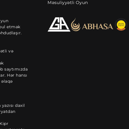
Məsuliyyətli Oyun
oyun
bul etmək
əhdudlaşır.
ətli və
ək
eb saytımızda
ar. Hər hansı
ə əlaqə
yazısı daxil
yyatdan
Kipr