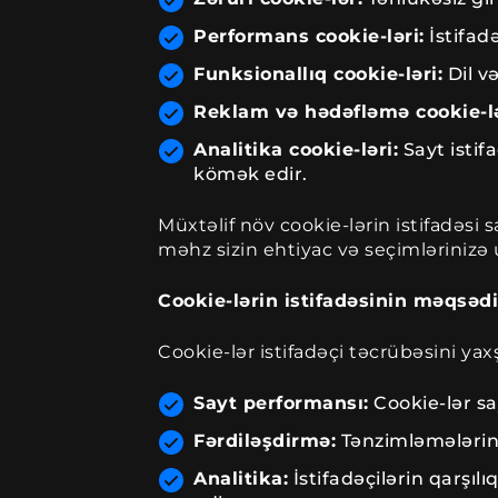
Performans cookie-ləri:
İstifad
Funksionallıq cookie-ləri:
Dil və
Reklam və hədəfləmə cookie-lə
Analitika cookie-ləri:
Sayt istif
kömək edir.
Müxtəlif növ cookie-lərin istifadəsi 
məhz sizin ehtiyac və seçimlərinizə
Cookie-lərin istifadəsinin məqsədi
Cookie-lər istifadəçi təcrübəsini ya
Sayt performansı:
Cookie-lər sa
Fərdiləşdirmə:
Tənzimləmələrini
Analitika:
İstifadəçilərin qarşı