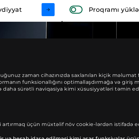
diyyat
Proqramı yüklə
lduğunuz zaman cihazınızda saxlanılan kiçik məlumat fayl
ormanın funksionallığını optimallaşdırmağa və giriş 
aha sürətli naviqasiya kimi xüsusiyyətləri təmin edə
ni artırmaq üçün müxtəlif növ cookie-lərdən istifadə ed
iş və hesab idarə edilməsi kimi əsas funksiyalar üçün