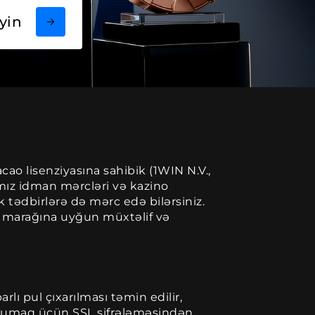
yin
cao lisenziyasına sahibik (1WIN N.V.,
amız idman mərcləri və kazino
 tədbirlərə də mərc edə bilərsiniz.
n marağına uyğun müxtəlif və
arlı pul çıxarılması təmin edilir,
qorumaq üçün SSL şifrələməsindən