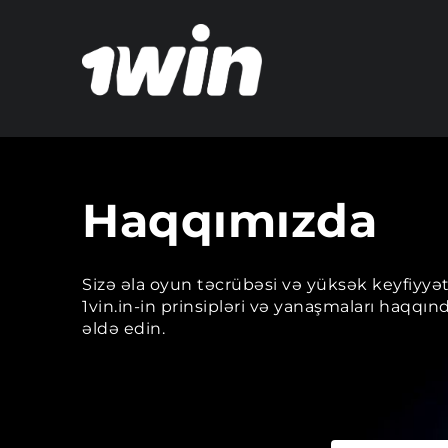
Haqqımızda
Sizə əla oyun təcrübəsi və yüksək keyfiyyə
1vin.in-in prinsipləri və yanaşmaları haqq
əldə edin.