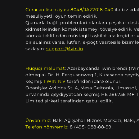
Curacao lisenziyası 8048/JAZ2018-040
ilə biz ədal
məsuliyyətli oyun təmin edirik.
Qumarla bağlı problemləri olanlara peşəkar dəst
xidmətlərindən kömək istəməyi tövsiyə edirik. V
kömək təklif edən müstəqil təşkilatlara keçidlər v
bir sualınız varsa, lütfən, e-poçt vasitəsilə biziml
saxlayın:
support@1vin.in
.
Hüquqi məlumat
: Azərbaycanda 1win brendi (1Vin 
olmaqla) Dr. H. Fergusonweg 1, Kurasaoda qeydi
keçmiş
1 WIN N.V
tərəfindən idarə olunur.
Ödənişlər Avlidos St. 4, Mesa Geitonia, Limassol, 
ünvanında qeydiyyatdan keçmiş HE 386738 MFI 
Limited şirkəti tərəfindən qəbul edilir.
Ünvanımız
: Bakı Ağ Şəhər Biznes Mərkəzi, Bakı, 
Telefon nömrəmiz
: 8 (495) 088-88-99.