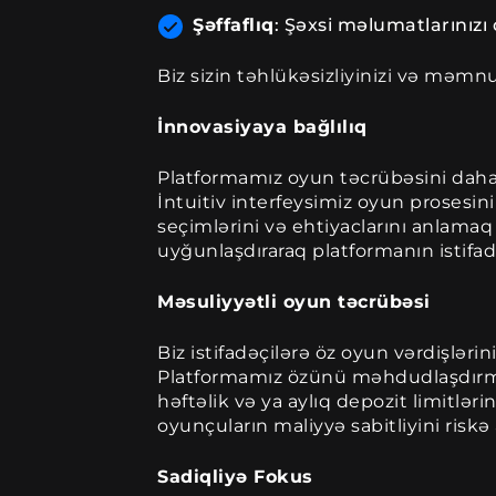
Şəffaflıq
: Şəxsi məlumatlarınızı 
Biz sizin təhlükəsizliyinizi və məmn
İnnovasiyaya bağlılıq
Platformamız oyun təcrübəsini daha d
İntuitiv interfeysimiz oyun prosesini
seçimlərini və ehtiyaclarını anlama
uyğunlaşdıraraq platformanın istifadəç
Məsuliyyətli oyun təcrübəsi
Biz istifadəçilərə öz oyun vərdişlər
Platformamız özünü məhdudlaşdırma, d
həftəlik və ya aylıq depozit limitlə
oyunçuların maliyyə sabitliyini ris
Sadiqliyə Fokus