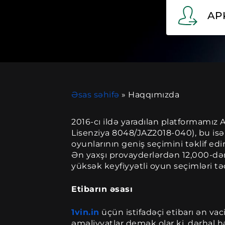
APK
Əsas səhifə
»
Haqqımızda
2016-cı ildə yaradılan platformamız A
Lisenziya 8048/JAZ2018-040), bu isə 
oyunlarının geniş seçimini təklif ed
Ən yaxşı provayderlərdən 12,000-də
yüksək keyfiyyətli oyun seçimləri tə
Etibarın əsası
1vin.in
üçün istifadəçi etibarı ən vaci
əməliyyatlar demək olar ki, dərhal 